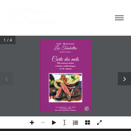
1 / 4
Café - Restaurant
Les Tombettes
- Josiane Geinoz -
Carte des mets
Découvrez notre
cuisine authentique
et de saison
Ch. du Châtelard 23  -  1860  AIGLE
(+41) 024 466 49 61
Réservations uniquement par téléphone